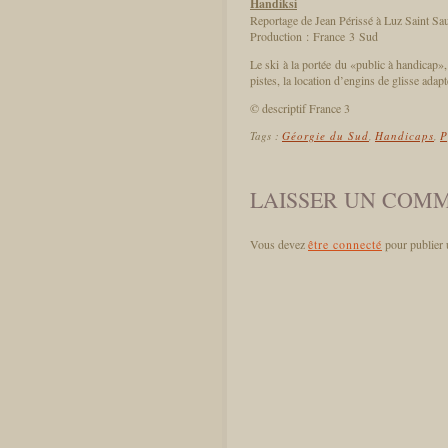
Handiksi
Reportage de Jean Périssé à Luz Saint Sa
Production : France 3 Sud
Le ski à la portée du «public à handicap», 
pistes, la location d’engins de glisse adapt
© descriptif France 3
Tags :
Géorgie du Sud
,
Handicaps
,
P
LAISSER UN COM
Vous devez
être connecté
pour publier 