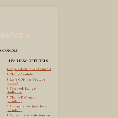
FRANCE 3
ES OFFICIELS
LES LIENS OFFICIELS
1-Page officielle sur France 3
2-Chaîne Youtube
3-Liste CDH sur Youtube
France3
4-Facebook Laurent
Guillaume
5-Chaîne Dailymotion
(obsolète)
6-Sommaire des émissions
(obsolète)
7-Les dernières émissions en