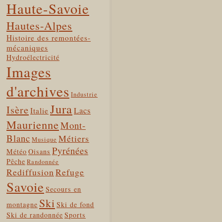
Haute-Savoie
Hautes-Alpes
Histoire des remontées-
mécaniques
Hydroélectricité
Images
d'archives
Industrie
Jura
Isère
Lacs
Italie
Maurienne
Mont-
Blanc
Métiers
Musique
Pyrénées
Météo
Oisans
Pêche
Randonnée
Rediffusion
Refuge
Savoie
Secours en
Ski
montagne
Ski de fond
Ski de randonnée
Sports