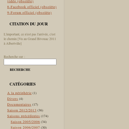
vidéo (obsolète)
8-Facebook officiel (obsolète)
9-Forum officiel (obsolète)
CITATION DU JOUR
L'important, ce n'est pas l'arrivée, c'est
le chemin [Vu au Grand Bivouac 2011
à Albertville]
Recherche sur :
RECHERCHE
CATÉGORIES
A la périphérie
(1)
Divers
(4)
Documentaires
(17)
Saison 2012/2013
(36)
Saisons précédentes
(174)
Saison 2005/2006
(34)
Saison 2006/2007
(30)