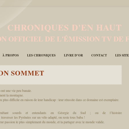
CHRONIQUES D'EN HAUT
N OFFICIEL DE L'ÉMISSION TV DE 
À PROPOS
LES CHRONIQUES
LIVRE D’OR
CONTACT
LES SIT
SON SOMMET
ont une vie peu banale.
iment la montagne.
u plus difficile en raison de leur handicap : leur réussite dans ce domaine est exemplaire.
n mêlant sourds et entendants en Géorgie du Sud ; ou de l’histoire
 traverser les Pyrénées sur un vélo adapté, on reste tous baba !
ur passion le plus simplement du monde, et la partager avec le monde valide.