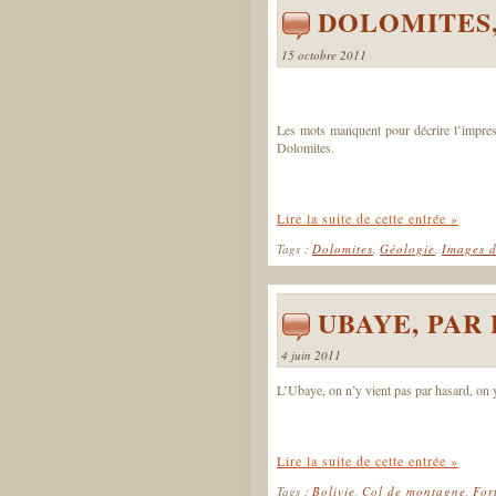
DOLOMITES,
15 octobre 2011
Les mots manquent pour décrire l’impres
Dolomites.
Lire la suite de cette entrée »
Tags :
Dolomites
,
Géologie
,
Images d
UBAYE, PAR
4 juin 2011
L’Ubaye, on n’y vient pas par hasard, on y 
Lire la suite de cette entrée »
Tags :
Bolivie
,
Col de montagne
,
For