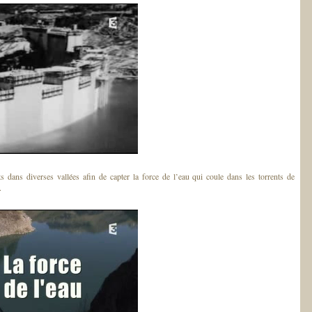
s dans diverses vallées afin de capter la force de l’eau qui coule dans les torrents de
.