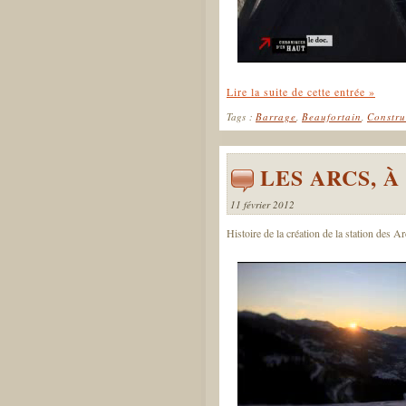
Lire la suite de cette entrée »
Tags :
Barrage
,
Beaufortain
,
Constru
LES ARCS, À
11 février 2012
Histoire de la création de la station des Ar