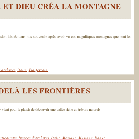
 ET DIEU CRÉA LA MONTAGNE
sion laissée dans nos souvenirs après avoir vu ces magnifiques montagnes que sont les
'archives
,
Italie
,
Via-ferrata
 DELÀ LES FRONTIÈRES
vient pour le plaisir de découvrir une vallée riche en trésors naturels.
tifications
,
Images d'archives
,
Italie
,
Mexique
,
Musique
,
Ubaye