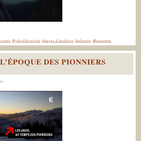
ctions
,
Hydroélectricité
,
Images d'archives
,
Industrie
,
Maurienne
 L’ÉPOQUE DES PIONNIERS
cs.