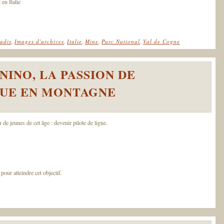
 en Italie
adis
,
Images d'archives
,
Italie
,
Mine
,
Parc National
,
Val de Cogne
NINO, LA PASSION DE
QUE EN MONTAGNE
e jeunes de cet âge : devenir pilote de ligne.
our atteindre cet objectif.