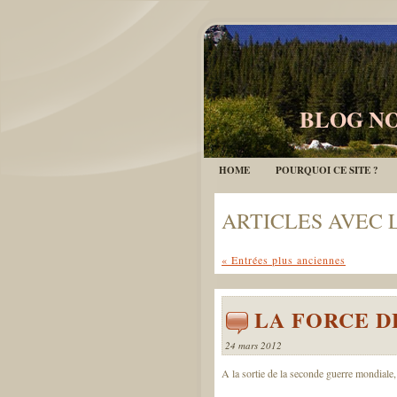
BLOG NO
HOME
POURQUOI CE SITE ?
ARTICLES AVEC 
« Entrées plus anciennes
LA FORCE D
24 mars 2012
A la sortie de la seconde guerre mondiale, l