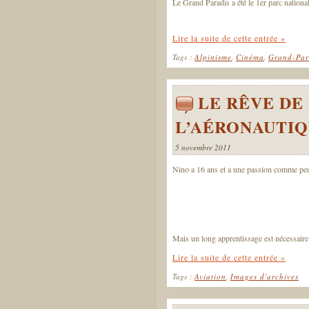
Le Grand Paradis a été le 1er parc national
Lire la suite de cette entrée »
Tags :
Alpinisme
,
Cinéma
,
Grand-Par
LE RÊVE DE 
L’AÉRONAUTI
5 novembre 2011
Nino a 16 ans et a une passion comme peu d
Mais un long apprentissage est nécessaire p
Lire la suite de cette entrée »
Tags :
Aviation
,
Images d'archives