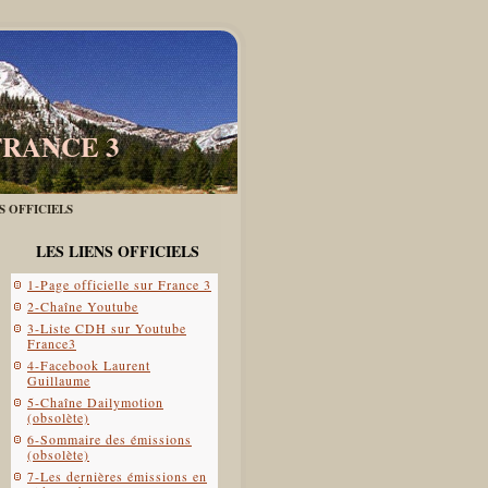
FRANCE 3
ES OFFICIELS
LES LIENS OFFICIELS
1-Page officielle sur France 3
2-Chaîne Youtube
3-Liste CDH sur Youtube
France3
4-Facebook Laurent
Guillaume
5-Chaîne Dailymotion
(obsolète)
6-Sommaire des émissions
(obsolète)
7-Les dernières émissions en