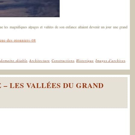
que les magnifiques alpages et vallées de son enfance allaient devenir un jour une grand
domaine skiable
,
Architecture
,
Constructions
,
Historique
,
Images d'archives
,
E – LES VALLÉES DU GRAND