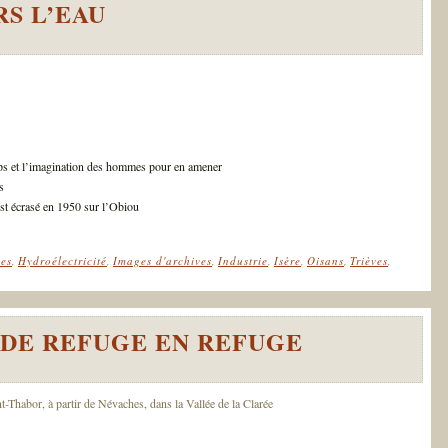
RS L’EAU
ps et l’imagination des hommes pour en amener
s
st écrasé en 1950 sur l’Obiou
es
,
Hydroélectricité
,
Images d'archives
,
Industrie
,
Isère
,
Oisans
,
Trièves
,
 DE REFUGE EN REFUGE
-Thabor, à partir de Névaches, dans la Vallée de la Clarée