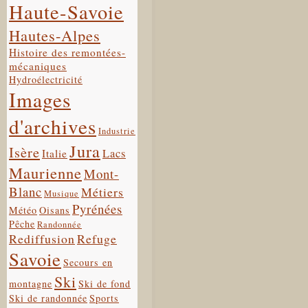
Haute-Savoie
Hautes-Alpes
Histoire des remontées-
mécaniques
Hydroélectricité
Images
d'archives
Industrie
Jura
Isère
Lacs
Italie
Maurienne
Mont-
Blanc
Métiers
Musique
Pyrénées
Météo
Oisans
Pêche
Randonnée
Rediffusion
Refuge
Savoie
Secours en
Ski
montagne
Ski de fond
Ski de randonnée
Sports