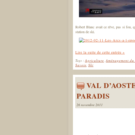
Robert Blanc avait ce rêve, pas si fou, 
station de ski.
Lire la suite de cette entrée »
Tags :
Agriculture
,
Aménagement du 
Savoie
,
Ski
VAL D’AOST
PARADIS
26 novembre 2011