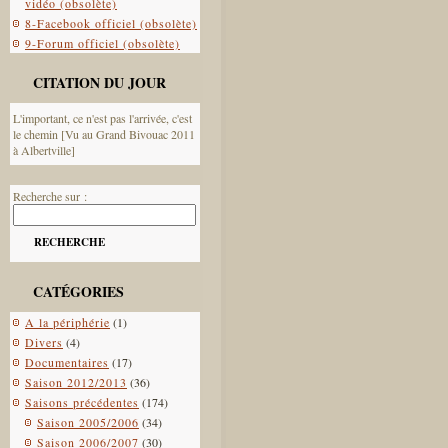
vidéo (obsolète)
8-Facebook officiel (obsolète)
9-Forum officiel (obsolète)
CITATION DU JOUR
L'important, ce n'est pas l'arrivée, c'est
le chemin [Vu au Grand Bivouac 2011
à Albertville]
Recherche sur :
RECHERCHE
CATÉGORIES
A la périphérie
(1)
Divers
(4)
Documentaires
(17)
Saison 2012/2013
(36)
Saisons précédentes
(174)
Saison 2005/2006
(34)
Saison 2006/2007
(30)