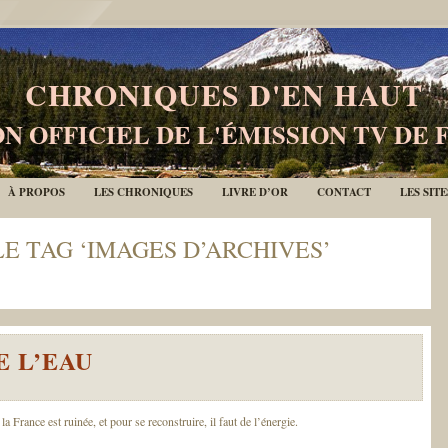
CHRONIQUES D'EN HAUT
N OFFICIEL DE L'ÉMISSION TV DE 
À PROPOS
LES CHRONIQUES
LIVRE D’OR
CONTACT
LES SIT
LE TAG ‘IMAGES D’ARCHIVES’
E L’EAU
a France est ruinée, et pour se reconstruire, il faut de l’énergie.