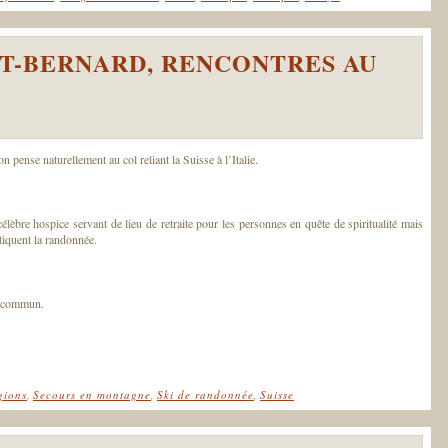
T-BERNARD, RENCONTRES AU
pense naturellement au col reliant la Suisse à l’Italie.
célèbre hospice servant de lieu de retraite pour les personnes en quête de spiritualité mais
tiquent la randonnée.
du commun.
gions
,
Secours en montagne
,
Ski de randonnée
,
Suisse