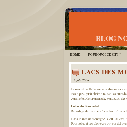
BLOG NO
HOME
POURQUOI CE SITE ?
LACS DES 
19 juin 2006
Le massif de Belledonne se dresse en avan
lacs alpins qu’il abrite à toutes les altit
comme but de promenade, sont aussi des e
Le lac de Poursollet
Reportage de Laurent Cistac tourné dans le
Dans le massif montagneux du Taillefer, il
Poussollet et ses alentours ont suscité bie