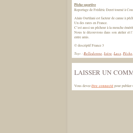
Pêche sportive
Reportage de Frédéric Deret tourné à Cou
Alain Ourtilani est facteur de canne à pê
Un des rares en France.
C’est aussi un pêcheur à la mouche émérit
Nous le découvrons dans son atelier et l
entre amis.
© descriptif France 3
Tags :
Belledonne
,
Isère
,
Lacs
,
Pêche
LAISSER UN COM
Vous devez
être connecté
pour publier 