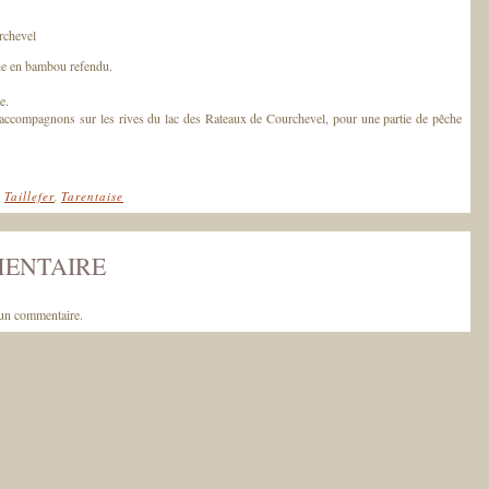
rchevel
che en bambou refendu.
e.
’accompagnons sur les rives du lac des Rateaux de Courchevel, pour une partie de pêche
,
Taillefer
,
Tarentaise
MENTAIRE
un commentaire.