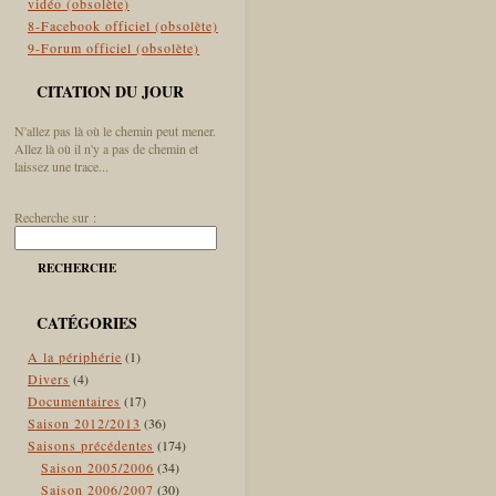
vidéo (obsolète)
8-Facebook officiel (obsolète)
9-Forum officiel (obsolète)
CITATION DU JOUR
N'allez pas là où le chemin peut mener.
Allez là où il n'y a pas de chemin et
laissez une trace...
Recherche sur :
RECHERCHE
CATÉGORIES
A la périphérie
(1)
Divers
(4)
Documentaires
(17)
Saison 2012/2013
(36)
Saisons précédentes
(174)
Saison 2005/2006
(34)
Saison 2006/2007
(30)