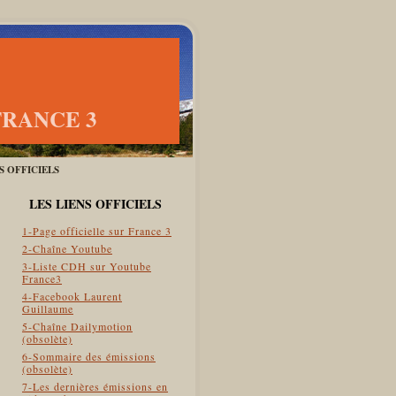
FRANCE 3
ES OFFICIELS
LES LIENS OFFICIELS
1-Page officielle sur France 3
2-Chaîne Youtube
3-Liste CDH sur Youtube
France3
4-Facebook Laurent
Guillaume
5-Chaîne Dailymotion
(obsolète)
6-Sommaire des émissions
(obsolète)
7-Les dernières émissions en