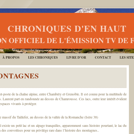
CHRONIQUES D'EN HAUT
N OFFICIEL DE L'ÉMISSION TV DE 
À PROPOS
LES CHRONIQUES
LIVRE D’OR
CONTACT
LES SIT
MONTAGNES
t-poste de la chaîne alpine, entre Chambéry et Grenoble. Il est connu pour la multitude de
udes. Laurent part en randonnée au dessus de Chamrousse. Ces lacs, outre leur intérêt évident
spaces vivants à protéger.
 massif du Taillefer, au dessus de la vallée de la Romanche (Isère 38)
 existe un petit lac et un alpage tranquilles, apparemment sans histoire pourtant, le lac du
n des convoitises pour un privilège rare dans l’histoire des montagnes..