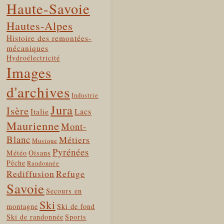
Haute-Savoie
Hautes-Alpes
Histoire des remontées-
mécaniques
Hydroélectricité
Images
d'archives
Industrie
Jura
Isère
Lacs
Italie
Maurienne
Mont-
Blanc
Métiers
Musique
Pyrénées
Météo
Oisans
Pêche
Randonnée
Rediffusion
Refuge
Savoie
Secours en
Ski
montagne
Ski de fond
Ski de randonnée
Sports