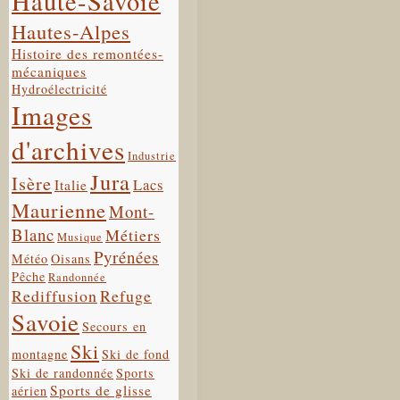
Haute-Savoie
Hautes-Alpes
Histoire des remontées-
mécaniques
Hydroélectricité
Images
d'archives
Industrie
Jura
Isère
Lacs
Italie
Maurienne
Mont-
Blanc
Métiers
Musique
Pyrénées
Météo
Oisans
Pêche
Randonnée
Rediffusion
Refuge
Savoie
Secours en
Ski
montagne
Ski de fond
Ski de randonnée
Sports
Sports de glisse
aérien