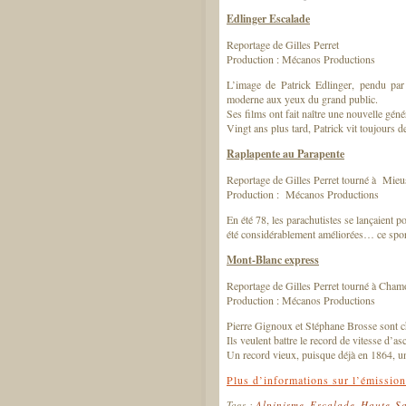
Edlinger Escalade
Reportage de Gilles Perret
Production : Mécanos Productions
L’image de Patrick Edlinger, pendu par 
moderne aux yeux du grand public.
Ses films ont fait naître une nouvelle gén
Vingt ans plus tard, Patrick vit toujours 
Raplapente au Parapente
Reportage de Gilles Perret tourné à Mie
Production : Mécanos Productions
En été 78, les parachutistes se lançaient p
été considérablement améliorées… ce spor
Mont-Blanc express
Reportage de Gilles Perret tourné à Cha
Production : Mécanos Productions
Pierre Gignoux et Stéphane Brosse sont c
Ils veulent battre le record de vitesse d’
Un record vieux, puisque déjà en 1864, un 
Plus d’informations sur l’émission
Tags :
Alpinisme
,
Escalade
,
Haute-Sa