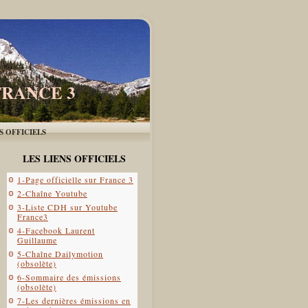
FRANCE 3
ES OFFICIELS
LES LIENS OFFICIELS
1-Page officielle sur France 3
2-Chaîne Youtube
3-Liste CDH sur Youtube
France3
4-Facebook Laurent
Guillaume
5-Chaîne Dailymotion
(obsolète)
6-Sommaire des émissions
(obsolète)
7-Les dernières émissions en