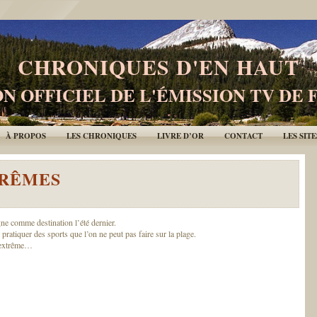
CHRONIQUES D'EN HAUT
N OFFICIEL DE L'ÉMISSION TV DE 
À PROPOS
LES CHRONIQUES
LIVRE D’OR
CONTACT
LES SIT
TRÊMES
e comme destination l’été dernier.
pratiquer des sports que l’on ne peut pas faire sur la plage.
l’extrême…