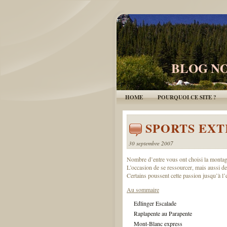
BLOG NO
HOME
POURQUOI CE SITE ?
SPORTS EX
30 septembre 2007
Nombre d’entre vous ont choisi la montagn
L’occasion de se ressourcer, mais aussi de 
Certains poussent cette passion jusqu’à 
Au sommaire
Edlinger Escalade
Raplapente au Parapente
Mont-Blanc express