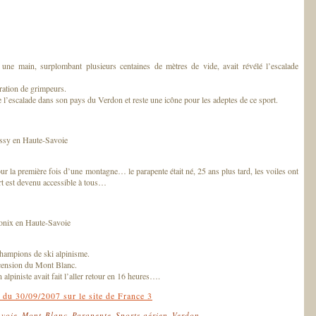
une main, surplombant plusieurs centaines de mètres de vide, avait révélé l’escalade
ération de grimpeurs.
de l’escalade dans son pays du Verdon et reste une icône pour les adeptes de ce sport.
ussy en Haute-Savoie
our la première fois d’une montagne… le parapente était né, 25 ans plus tard, les voiles ont
t est devenu accessible à tous…
monix en Haute-Savoie
hampions de ski alpinisme.
ascension du Mont Blanc.
alpiniste avait fait l’aller retour en 16 heures….
 du 30/09/2007 sur le site de France 3
voie
,
Mont-Blanc
,
Parapente
,
Sports aérien
,
Verdon