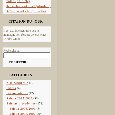
vidéo (obsolète)
8-Facebook officiel (obsolète)
9-Forum officiel (obsolète)
CITATION DU JOUR
Il est extrêmement rare que la
montagne soit abrupte de tous côtés.
[André Gide]
Recherche sur :
RECHERCHE
CATÉGORIES
A la périphérie
(1)
Divers
(4)
Documentaires
(17)
Saison 2012/2013
(36)
Saisons précédentes
(174)
Saison 2005/2006
(34)
Saison 2006/2007
(30)