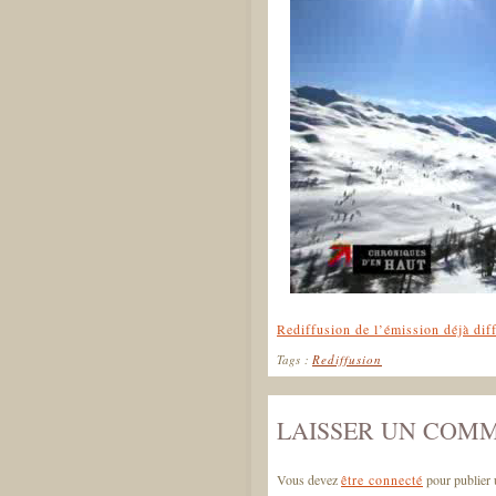
Rediffusion de l’émission déjà dif
Tags :
Rediffusion
LAISSER UN COM
Vous devez
être connecté
pour publier 