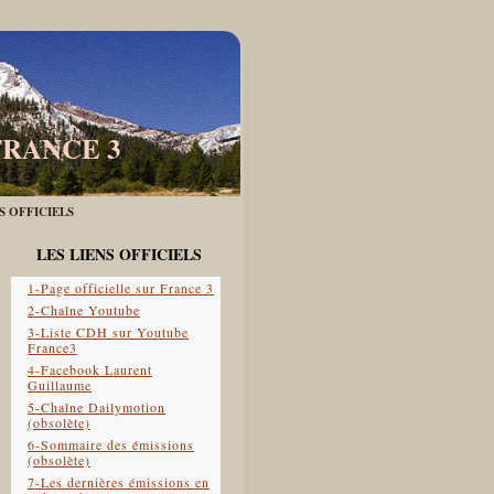
FRANCE 3
ES OFFICIELS
LES LIENS OFFICIELS
1-Page officielle sur France 3
2-Chaîne Youtube
3-Liste CDH sur Youtube
France3
4-Facebook Laurent
Guillaume
5-Chaîne Dailymotion
(obsolète)
6-Sommaire des émissions
(obsolète)
7-Les dernières émissions en