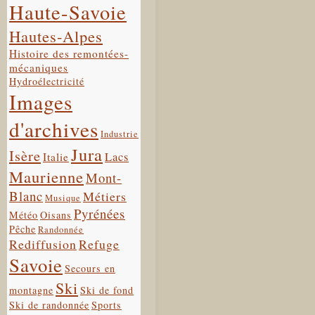
Haute-Savoie
Hautes-Alpes
Histoire des remontées-
mécaniques
Hydroélectricité
Images
d'archives
Industrie
Jura
Isère
Lacs
Italie
Maurienne
Mont-
Blanc
Métiers
Musique
Pyrénées
Météo
Oisans
Pêche
Randonnée
Rediffusion
Refuge
Savoie
Secours en
Ski
montagne
Ski de fond
Ski de randonnée
Sports