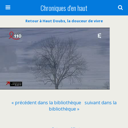
Chroniques d'en haut
Retour à Haut Doubs, la douceur de vivre
« précédent dans la bibliothèque
suivant dans la
bibliothèque »