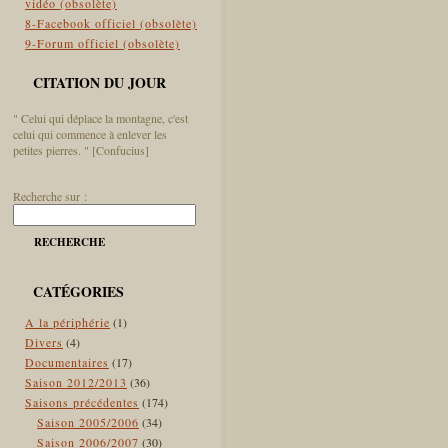
vidéo (obsolète)
8-Facebook officiel (obsolète)
9-Forum officiel (obsolète)
CITATION DU JOUR
" Celui qui déplace la montagne, c'est
celui qui commence à enlever les
petites pierres. " [Confucius]
Recherche sur :
RECHERCHE
CATÉGORIES
A la périphérie
(1)
Divers
(4)
Documentaires
(17)
Saison 2012/2013
(36)
Saisons précédentes
(174)
Saison 2005/2006
(34)
Saison 2006/2007
(30)