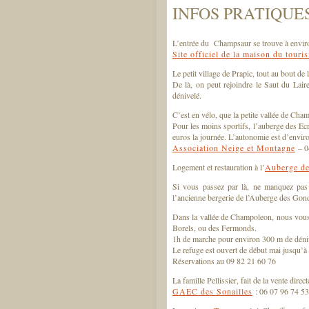
INFOS PRATIQUE
L’entrée du Champsaur se trouve à envir
Site officiel de la maison du touri
Le petit village de Prapic, tout au bout de l
De là, on peut rejoindre le Saut du Lai
dénivelé.
C’est en vélo, que la petite vallée de Cham
Pour les moins sportifs, l’auberge des Ecr
euros la journée. L’autonomie est d’envi
Association Neige et Montagne
– 0
Logement et restauration à l’
Auberge de
Si vous passez par là, ne manquez pas
l’ancienne bergerie de l’Auberge des Gon
Dans la vallée de Champoleon, nous vous
Borels, ou des Fermonds.
1h de marche pour environ 300 m de dénive
Le refuge est ouvert de début mai jusqu’à f
Réservations au 09 82 21 60 76
La famille Pellissier, fait de la vente dire
GAEC des Sonailles
: 06 07 96 74 53