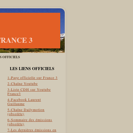
FRANCE 3
ES OFFICIELS
LES LIENS OFFICIELS
1-Page officielle sur France 3
2-Chaîne Youtube
3-Liste CDH sur Youtube
France3
4-Facebook Laurent
Guillaume
5-Chaîne Dailymotion
(obsolète)
6-Sommaire des émissions
(obsolète)
7-Les dernières émissions en