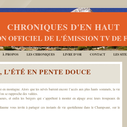
CHRONIQUES D'EN HAUT
N OFFICIEL DE L'ÉMISSION TV DE 
À PROPOS
LES CHRONIQUES
LIVRE D’OR
CONTACT
LES SIT
 L’ÉTÉ EN PENTE DOUCE
ère en montagne. Alors que les névés barrent encore l’accès aux plus hauts sommets, la vie
l’on se rapproche des vallées.
eurs, et enfin les bergers qui s’apprêtent à monter en alpage avec leurs troupeaux de
aume vous invite à partager ces instants de vie quotidienne dans le Champsaur, sur le