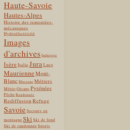
Haute-Savoie
Hautes-Alpes
Histoire des remontées-
mécaniques
Hydroélectricité
Images
d'archives
Industrie
Jura
Isère
Lacs
Italie
Maurienne
Mont-
Blanc
Métiers
Musique
Pyrénées
Météo
Oisans
Pêche
Randonnée
Rediffusion
Refuge
Savoie
Secours en
Ski
montagne
Ski de fond
Ski de randonnée
Sports