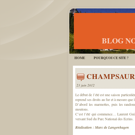
BLOG NO
HOME
POURQUOI CE SITE ?
CHAMPSAUR,
23 juin 2012
Le début de l’été est une saison particuli
reprend ses droits au fur et à mesure que 
D’abord les marmottes, puis les randonn
moutons.
C’est l’été qui commence… Laurent Guill
versant Sud du Parc National des Ecrins.
Réalisation : Marc de Langenhagen