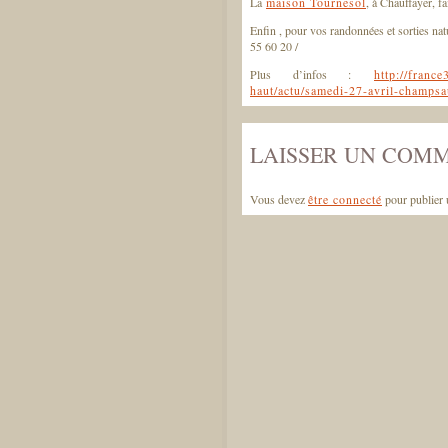
La
maison Tournesol
, à Chauffayer, f
Enfin , pour vos randonnées et sorties na
55 60 20 /
Plus d’infos :
http://franc
haut/actu/samedi-27-avril-champsa
LAISSER UN COM
Vous devez
être connecté
pour publier 