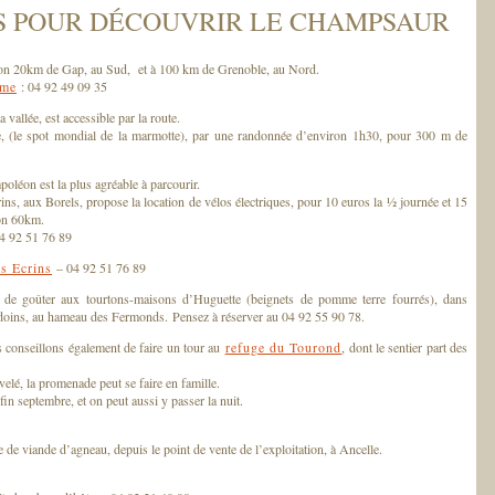
S POUR DÉCOUVRIR LE CHAMPSAUR
on 20km de Gap, au Sud, et à 100 km de Grenoble, au Nord.
sme
: 04 92 49 09 35
a vallée, est accessible par la route.
re, (le spot mondial de la marmotte), par une randonnée d’environ 1h30, pour 300 m de
poléon est la plus agréable à parcourir.
ins, aux Borels, propose la location de vélos électriques, pour 10 euros la ½ journée et 15
ron 60km.
4 92 51 76 89
s Ecrins
– 04 92 51 76 89
 de goûter aux tourtons-maisons d’Huguette (beignets de pomme terre fourrés), dans
doins, au hameau des Fermonds. Pensez à réserver au 04 92 55 90 78.
 conseillons également de faire un tour au
refuge du Tourond
, dont le sentier part des
lé, la promenade peut se faire en famille.
in septembre, et on peut aussi y passer la nuit.
cte de viande d’agneau, depuis le point de vente de l’exploitation, à Ancelle.