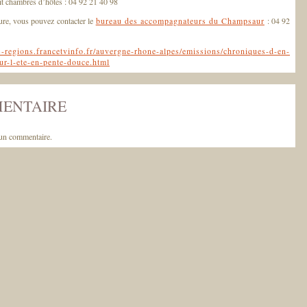
ait chambres d’hôtes : 04 92 21 40 98
ture, vous pouvez contacter le
bureau des accompagnateurs du Champsaur
: 04 92
e3-regions.francetvinfo.fr/auvergne-rhone-alpes/emissions/chroniques-d-en-
ur-l-ete-en-pente-douce.html
MENTAIRE
un commentaire.