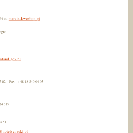
424 ou
marcin.kwc@op.pl
logne
land.gov.pl
7 02 – Fax : + 48 18 540 04 05
 24 519
a 51
@hotelsenacki.pl