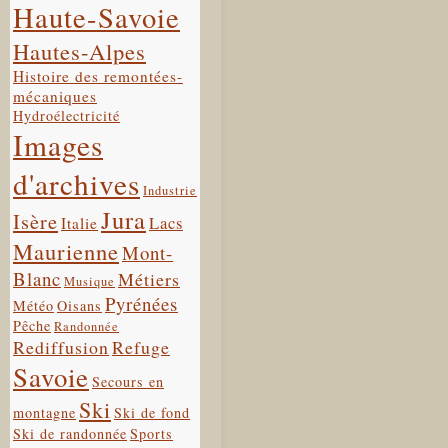
Haute-Savoie
Hautes-Alpes
Histoire des remontées-
mécaniques
Hydroélectricité
Images
d'archives
Industrie
Jura
Isère
Lacs
Italie
Maurienne
Mont-
Blanc
Métiers
Musique
Pyrénées
Météo
Oisans
Pêche
Randonnée
Rediffusion
Refuge
Savoie
Secours en
Ski
montagne
Ski de fond
Ski de randonnée
Sports