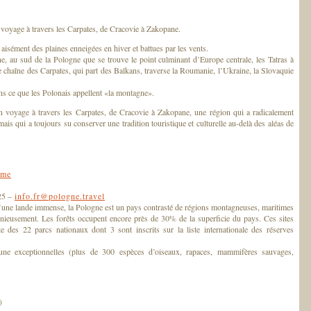
oyage à travers les Carpates, de Cracovie à Zakopane.
isément des plaines enneigées en hiver et battues par les vents.
e, au sud de la Pologne que se trouve le point culminant d’Europe centrale, les Tatras à
 chaîne des Carpates, qui part des Balkans, traverse la Roumanie, l’Ukraine, la Slovaquie
ans ce que les Polonais appellent «la montagne».
voyage à travers les Carpates, de Cracovie à Zakopane, une région qui a radicalement
s qui a toujours su conserver une tradition touristique et culturelle au-delà des aléas de
sme
 25 –
info.fr@pologne.travel
qu’une lande immense, la Pologne est un pays contrasté de régions montagneuses, maritimes
nieusement. Les forêts occupent encore près de 30% de la superficie du pays. Ces sites
e des 22 parcs nationaux dont 3 sont inscrits sur la liste internationale des réserves
aune exceptionnelles (plus de 300 espèces d’oiseaux, rapaces, mammifères sauvages,
)