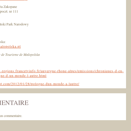
ta Zakopane
poczt. nr 111
ański Park Narodowy
lska:
lopolska.pl
e de Tourisme de Malopolska
e3-regions.francetvinfo.fr/auvergne-rhone-alpes/emissions/chroniques-d-en-
ogne-d-un-monde-l-autre.html
ut.com/2012/01/28/pologne-dun-monde-a-lautre/
MENTAIRE
un commentaire.