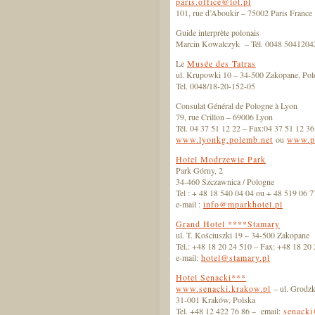
paris.office@lot.pl
101, rue d’Aboukir – 75002 Paris France
Guide interprète polonais
Marcin Kowalczyk – Tél. 0048 504120
Le
Musée des Tatras
ul. Krupowki 10 – 34-500 Zakopane, Po
Tel. 0048/18-20-152-05
Consulat Général de Pologne à Lyon
79, rue Crillon – 69006 Lyon
Tél. 04 37 51 12 22 – Fax:04 37 51 12 36
www.lyonkg.polemb.net
ou
www.po
Hotel Modrzewie Park
Park Górny, 2
34-460 Szczawnica / Pologne
Tel : + 48 18 540 04 04 ou + 48 519 06 7
e-mail :
info@mparkhotel.pl
Grand Hotel ****Stamary
ul. T. Kościuszki 19 – 34-500 Zakopane
Tel.: +48 18 20 24 510 – Fax: +48 18 20
e-mail:
hotel@stamary.pl
Hotel Senacki***
www.senacki.krakow.pl
– ul. Grodzk
31-001 Kraków, Polska
Tel. +48 12 422 76 86 – email:
senacki