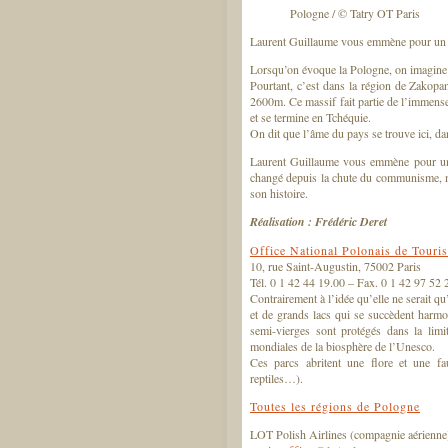
Pologne / © Tatry OT Paris
Laurent Guillaume vous emmène pour un v
Lorsqu’on évoque la Pologne, on imagine a
Pourtant, c’est dans la région de Zakopan
2600m. Ce massif fait partie de l’immense
et se termine en Tchéquie.
On dit que l’âme du pays se trouve ici, d
Laurent Guillaume vous emmène pour un 
changé depuis la chute du communisme, mai
son histoire.
Réalisation : Frédéric Deret
Office National Polonais de Touri
10, rue Saint-Augustin, 75002 Paris
Tél. 0 1 42 44 19.00 – Fax. 0 1 42 97 52
Contrairement à l’idée qu’elle ne serait 
et de grands lacs qui se succèdent harmo
semi-vierges sont protégés dans la limit
mondiales de la biosphère de l’Unesco.
Ces parcs abritent une flore et une f
reptiles…).
Toutes les régions de Pologne
LOT Polish Airlines (compagnie aérienne