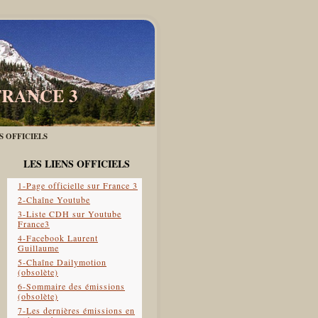
FRANCE 3
ES OFFICIELS
LES LIENS OFFICIELS
1-Page officielle sur France 3
2-Chaîne Youtube
3-Liste CDH sur Youtube
France3
4-Facebook Laurent
Guillaume
5-Chaîne Dailymotion
(obsolète)
6-Sommaire des émissions
(obsolète)
7-Les dernières émissions en