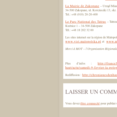
La Mairie de Zakopane
– Urząd Mias
34-500 Zakopane, ul. Kościuszki 13, skr. 
Tel.: +48 (018) 20-20-400
Le Parc National des Tatras
– Tatrz
Kuźnice 1 – 34-500 Zakopane
Tél.: +48 18 202 32 00
Les sites internet sur la région de Malopo
www.vist.malopolska.pl
et
www.ma
Merci à MOT – l’Organisation Régional
Plus d’infos :
http://franc
haut/actu/samedi-9-fevrier-la-pol
Rediffusion :
http://chroniquesdenha
LAISSER UN COM
Vous devez
être connecté
pour publier 