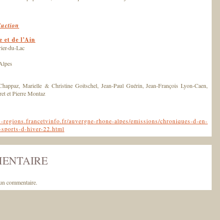
uction
 et de l’Ain
rier-du-Lac
 Alpes
Chappaz, Marielle & Christine Goitschel, Jean-Paul Guérin, Jean-François Lyon-Caen,
et et Pierre Montaz
e3-regions.francetvinfo.fr/auvergne-rhone-alpes/emissions/chroniques-d-en-
s-sports-d-hiver-22.html
MENTAIRE
un commentaire.