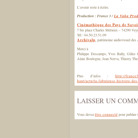
L’avenir reste à écrire.
Production : France 3 /
La Vaka Prod
Cinémathèque des Pays de Savoie
7 bis place Charles Mérieux – 74290 Vey
Tél : 04.50.23.51.09
Archivalp
, patrimoine audiovisuel des
Merci à
Philippe Descamps, Yves Bally, Gilles 
Alain Boulogne, Jean Nerva, Thierry Ther
Plus d’infos :
http://franc
haut/actu/la-fabuleuse-histoire-de
LAISSER UN COM
Vous devez
être connecté
pour publier 