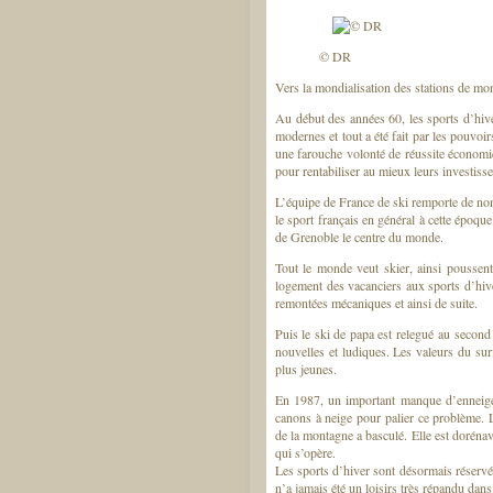
© DR
Vers la mondialisation des stations de 
Au début des années 60, les sports d’hive
modernes et tout a été fait par les pouvoir
une farouche volonté de réussite économiq
pour rentabiliser au mieux leurs investiss
L’équipe de France de ski remporte de nom
le sport français en général à cette époq
de Grenoble le centre du monde.
Tout le monde veut skier, ainsi poussent
logement des vacanciers aux sports d’hive
remontées mécaniques et ainsi de suite.
Puis le ski de papa est relegué au second 
nouvelles et ludiques. Les valeurs du sur
plus jeunes.
En 1987, un important manque d’enneigem
canons à neige pour palier ce problème.
de la montagne a basculé. Elle est dorénava
qui s’opère.
Les sports d’hiver sont désormais réservé
n’a jamais été un loisirs très répandu dans 