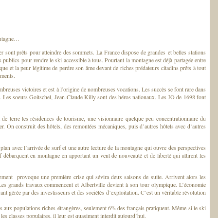
montagne…
r sont prêts pour atteindre des sommets. La France dispose de grandes et belles stations
s publics pour rendre le ski accessible à tous. Pourtant la montagne est déjà partagée entre
ue et la peur légitime de perdre son âme devant de riches prédateurs citadins prêts à tout
ements.
breuses victoires et est à l’origine de nombreuses vocations. Les succès se font rare dans
ue. Les soeurs Goitschel, Jean-Claude Killy sont des héros nationaux. Les JO de 1698 font
 de terre les résidences de tourisme, une visionnaire quelque peu concentrationnaire du
r. On construit des hôtels, des remontées mécaniques, puis d’autres hôtels avec d’autres
plan avec l’arrivée de surf et une autre lecture de la montagne qui ouvre des perspectives
f débarquent en montagne en apportant un vent de nouveauté et de liberté qui attirent les
ent provoque une première crise qui sévira deux saisons de suite. Arrivent alors les
 Les grands travaux commencent et Albertville devient à son tour olympique. L’économie
nt gérée par des investisseurs et des sociétés d’exploitation. C’est un véritable révolution
s aux populations riches étrangères, seulement 6% des français pratiquent. Même si le ski
les classes populaires, il leur est quasiment interdit aujourd’hui.