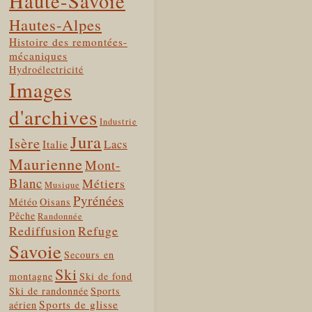
Haute-Savoie
Hautes-Alpes
Histoire des remontées-
mécaniques
Hydroélectricité
Images
d'archives
Industrie
Jura
Isère
Lacs
Italie
Maurienne
Mont-
Blanc
Métiers
Musique
Pyrénées
Météo
Oisans
Pêche
Randonnée
Rediffusion
Refuge
Savoie
Secours en
Ski
montagne
Ski de fond
Ski de randonnée
Sports
Sports de glisse
aérien