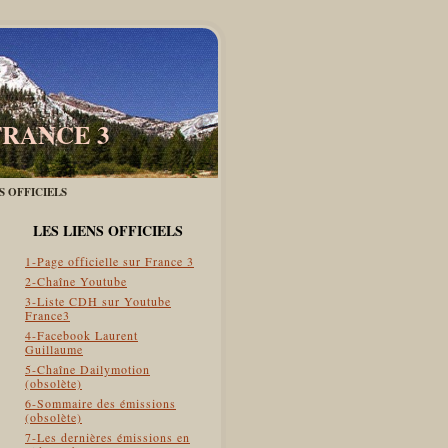
FRANCE 3
ES OFFICIELS
LES LIENS OFFICIELS
1-Page officielle sur France 3
2-Chaîne Youtube
3-Liste CDH sur Youtube
France3
4-Facebook Laurent
Guillaume
5-Chaîne Dailymotion
(obsolète)
6-Sommaire des émissions
(obsolète)
7-Les dernières émissions en