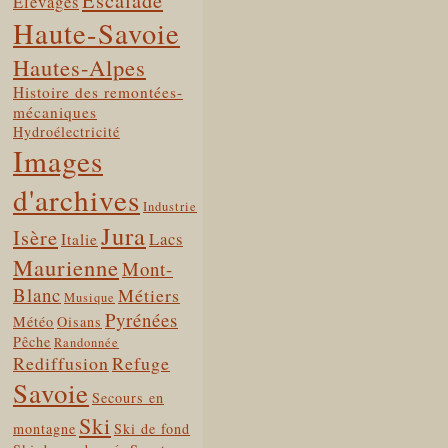
Escalade
Elevages
Haute-Savoie
Hautes-Alpes
Histoire des remontées-
mécaniques
Hydroélectricité
Images
d'archives
Industrie
Jura
Isère
Lacs
Italie
Maurienne
Mont-
Blanc
Métiers
Musique
Pyrénées
Météo
Oisans
Pêche
Randonnée
Rediffusion
Refuge
Savoie
Secours en
Ski
montagne
Ski de fond