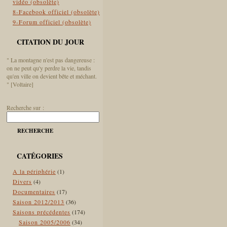
vidéo (obsolète)
8-Facebook officiel (obsolète)
9-Forum officiel (obsolète)
CITATION DU JOUR
" La montagne n'est pas dangereuse :
on ne peut qu'y perdre la vie, tandis
qu'en ville on devient bête et méchant.
" [Voltaire]
Recherche sur :
RECHERCHE
CATÉGORIES
A la périphérie
(1)
Divers
(4)
Documentaires
(17)
Saison 2012/2013
(36)
Saisons précédentes
(174)
Saison 2005/2006
(34)