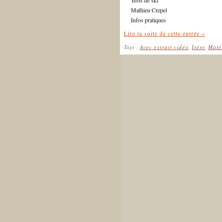
Tests de ski
Mathieu Crepel
Infos pratiques
Lire la suite de cette entrée »
Tags :
Avec extrait vidéo
,
Isère
,
Maté