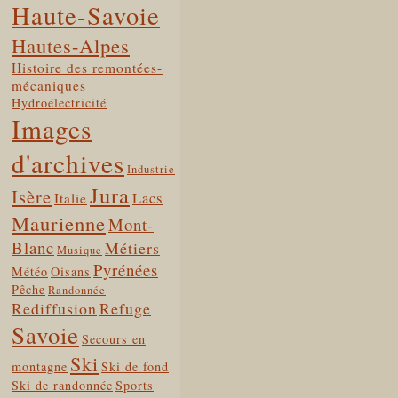
Haute-Savoie
Hautes-Alpes
Histoire des remontées-
mécaniques
Hydroélectricité
Images
d'archives
Industrie
Jura
Isère
Lacs
Italie
Maurienne
Mont-
Blanc
Métiers
Musique
Pyrénées
Météo
Oisans
Pêche
Randonnée
Rediffusion
Refuge
Savoie
Secours en
Ski
montagne
Ski de fond
Ski de randonnée
Sports