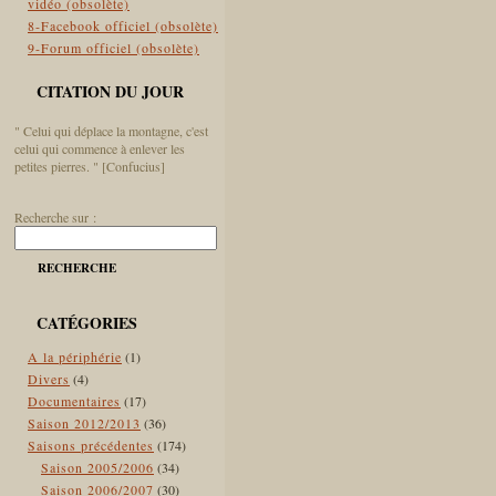
vidéo (obsolète)
8-Facebook officiel (obsolète)
9-Forum officiel (obsolète)
CITATION DU JOUR
" Celui qui déplace la montagne, c'est
celui qui commence à enlever les
petites pierres. " [Confucius]
Recherche sur :
RECHERCHE
CATÉGORIES
A la périphérie
(1)
Divers
(4)
Documentaires
(17)
Saison 2012/2013
(36)
Saisons précédentes
(174)
Saison 2005/2006
(34)
Saison 2006/2007
(30)