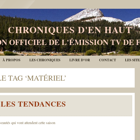
CHRONIQUES D'EN HAUT
N OFFICIEL DE L'ÉMISSION TV DE 
À PROPOS
LES CHRONIQUES
LIVRE D’OR
CONTACT
LES SIT
LE TAG ‘MATÉRIEL’
LLES TENDANCES
autés qui vont attendent cette saison