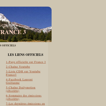
FRANCE 3
ES OFFICIELS
LES LIENS OFFICIELS
1-Page officielle sur France 3
2-Chaîne Youtube
3-Liste CDH sur Youtube
France3
4-Facebook Laurent
Guillaume
5-Chaîne Dailymotion
(obsolète)
6-Sommaire des émissions
(obsolète)
7-Les dernières émissions en