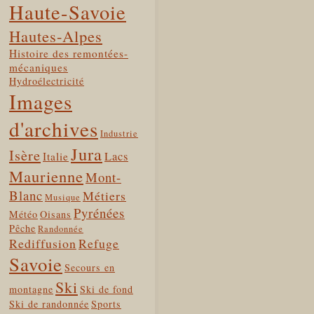
Haute-Savoie
Hautes-Alpes
Histoire des remontées-
mécaniques
Hydroélectricité
Images
d'archives
Industrie
Jura
Isère
Lacs
Italie
Maurienne
Mont-
Blanc
Métiers
Musique
Pyrénées
Météo
Oisans
Pêche
Randonnée
Rediffusion
Refuge
Savoie
Secours en
Ski
montagne
Ski de fond
Ski de randonnée
Sports