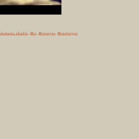
domaine skiable
,
Mer
,
Montagne
,
Monténégro