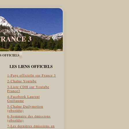
FRANCE 3
ES OFFICIELS
LES LIENS OFFICIELS
1-Page officielle sur France 3
2-Chaîne Youtube
3-Liste CDH sur Youtube
France3
4-Facebook Laurent
Guillaume
5-Chaîne Dailymotion
(obsolète)
6-Sommaire des émissions
(obsolète)
7-Les dernières émissions en