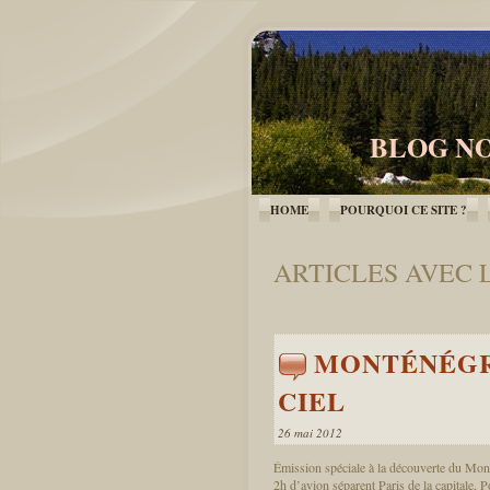
BLOG NO
HOME
POURQUOI CE SITE ?
ARTICLES AVEC 
MONTÉNÉGR
CIEL
26 mai 2012
Émission spéciale à la découverte du Mon
2h d’avion séparent Paris de la capitale, 