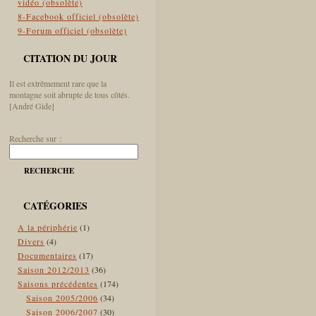
vidéo (obsolète)
8-Facebook officiel (obsolète)
9-Forum officiel (obsolète)
CITATION DU JOUR
Il est extrêmement rare que la
montagne soit abrupte de tous côtés.
[André Gide]
Recherche sur :
RECHERCHE
CATÉGORIES
A la périphérie
(1)
Divers
(4)
Documentaires
(17)
Saison 2012/2013
(36)
Saisons précédentes
(174)
Saison 2005/2006
(34)
Saison 2006/2007
(30)