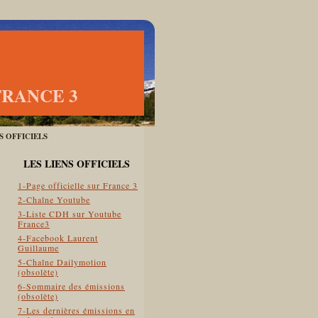
FRANCE 3
ES OFFICIELS
LES LIENS OFFICIELS
1-Page officielle sur France 3
2-Chaîne Youtube
3-Liste CDH sur Youtube
France3
4-Facebook Laurent
Guillaume
5-Chaîne Dailymotion
(obsolète)
6-Sommaire des émissions
(obsolète)
7-Les dernières émissions en