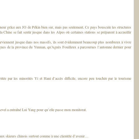
onneur grâce aux JO de Pékin bien sur, mais pas seulement. Ce pays bouscule les structures
la Chine se fait sentir jusque dans les Alpes où certaines stations se préparent à accueillir
arviennent jusque dans nos massifs, ils sont évidemment beaucoup plus nombreux à vivre
gnes de la province du Yunnan, qu’Agnès Fouilleux a parcourues l’automne dernier pour
ée par les minorités Yi et Hani d’accès difficile, encore peu touchée par le tourisme
vel a entraîné Lui Yang pour qu’elle passe mon monitorat.
 aux skieurs chinois surtout comme à une clientèle d’avenir…