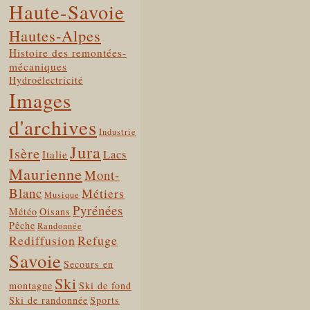
Haute-Savoie
Hautes-Alpes
Histoire des remontées-
mécaniques
Hydroélectricité
Images
d'archives
Industrie
Jura
Isère
Lacs
Italie
Maurienne
Mont-
Blanc
Métiers
Musique
Pyrénées
Météo
Oisans
Pêche
Randonnée
Rediffusion
Refuge
Savoie
Secours en
Ski
montagne
Ski de fond
Ski de randonnée
Sports