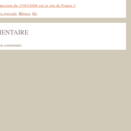
mission du 15/03/2008 sur le site de France 3
on spéciale
,
Métiers
,
Ski
MENTAIRE
un commentaire.