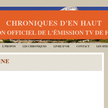
CHRONIQUES D'EN HAUT
N OFFICIEL DE L'ÉMISSION TV DE 
À PROPOS
LES CHRONIQUES
LIVRE D’OR
CONTACT
LES SIT
INE