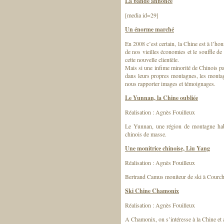
La bande annonce
[media id=29]
Un énorme marché
En 2008 c’est certain, la Chine est à l’h
de nos vieilles économies et le souffle de 
cette nouvelle clientèle.
Mais si une infime minorité de Chinois p
dans leurs propres montagnes, les monta
nous rapporter images et témoignages.
Le Yunnan, la Chine oubliée
Réalisation : Agnès Fouilleux
Le Yunnan, une région de montagne habit
chinois de masse.
Une monitrice chinoise, Liu Yang
Réalisation : Agnès Fouilleux
Bertrand Camus moniteur de ski à Courche
Ski Chine Chamonix
Réalisation : Agnès Fouilleux
A Chamonix, on s’intéresse à la Chine et