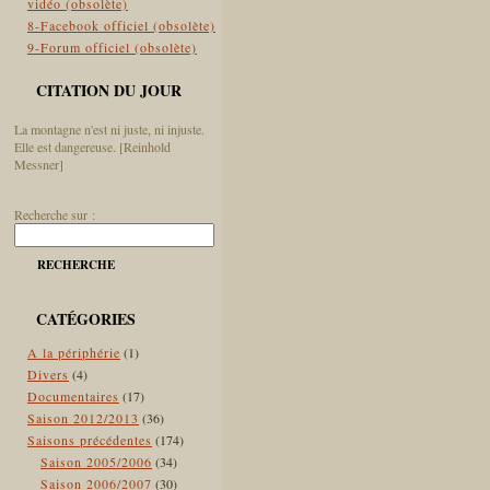
vidéo (obsolète)
8-Facebook officiel (obsolète)
9-Forum officiel (obsolète)
CITATION DU JOUR
La montagne n'est ni juste, ni injuste.
Elle est dangereuse. [Reinhold
Messner]
Recherche sur :
RECHERCHE
CATÉGORIES
A la périphérie
(1)
Divers
(4)
Documentaires
(17)
Saison 2012/2013
(36)
Saisons précédentes
(174)
Saison 2005/2006
(34)
Saison 2006/2007
(30)