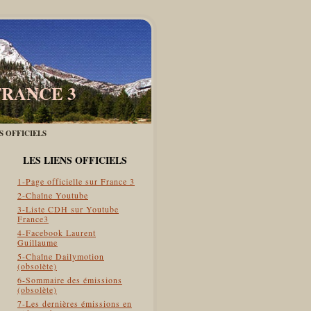
FRANCE 3
ES OFFICIELS
LES LIENS OFFICIELS
1-Page officielle sur France 3
2-Chaîne Youtube
3-Liste CDH sur Youtube
France3
4-Facebook Laurent
Guillaume
5-Chaîne Dailymotion
(obsolète)
6-Sommaire des émissions
(obsolète)
7-Les dernières émissions en