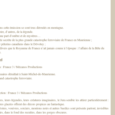
ans cette émission se sont tous déroulés en montagne.
ire, d’autres, de la légende.
 une part d’ombre et de mystères…
tée secrète de la plus grande catastrophe ferroviaire de France en Maurienne ;
e pèlerins canadiens dans le Dévoluy ;
 divers que le Royaume de France n’ait jamais connu à l’époque : l’affaire de la Bête du
.
el
n : France 3 / Mécanos Productions
aires déraillait à Saint-Michel-de-Maurienne.
and catastrophe ferroviaire.
tion : France 3 / Mécanos Productions
es, leurs légendes, leurs créatures imaginaires, le Jura semble les attirer particulièrement :
ères glacées offrent des décors propices au fantastique.
s, vouivres, sorciers, moutons noirs et autres basilics sont présents partout, invisibles
oirs, dans le fond des reculées, dans les gorges obscures.