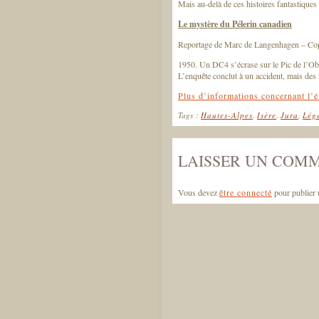
Mais au-delà de ces histoires fantastiques 
Le mystère du Pélerin canadien
Reportage de Marc de Langenhagen – Cop
1950. Un DC4 s’écrase sur le Pic de l’Obi
L’enquête conclut à un accident, mais de
Plus d’informations concernant l’é
Tags :
Hautes-Alpes
,
Isère
,
Jura
,
Lég
LAISSER UN COM
Vous devez
être connecté
pour publier 