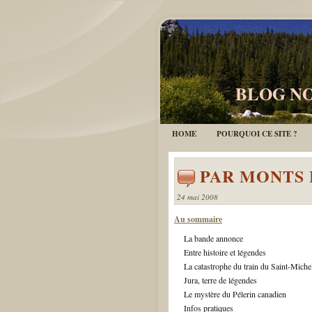
BLOG NO
HOME
POURQUOI CE SITE ?
PAR MONTS 
24 mai 2008
Au sommaire
La bande annonce
Entre histoire et légendes
La catastrophe du train du Saint-Miche
Jura, terre de légendes
Le mystère du Pélerin canadien
Infos pratiques