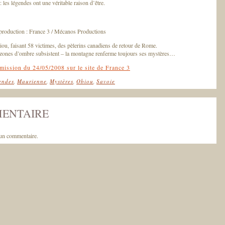
: les légendes ont une véritable raison d’être.
roduction : France 3 / Mécanos Productions
ou, faisant 58 victimes, des pèlerins canadiens de retour de Rome.
s zones d’ombre subsistent – la montagne renferme toujours ses mystères…
mission du 24/05/2008 sur le site de France 3
endes
,
Maurienne
,
Mystères
,
Obiou
,
Savoie
MENTAIRE
un commentaire.