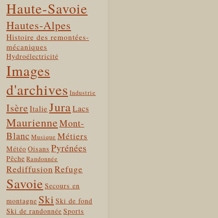
Haute-Savoie
Hautes-Alpes
Histoire des remontées-
mécaniques
Hydroélectricité
Images
d'archives
Industrie
Jura
Isère
Lacs
Italie
Maurienne
Mont-
Blanc
Métiers
Musique
Pyrénées
Météo
Oisans
Pêche
Randonnée
Rediffusion
Refuge
Savoie
Secours en
Ski
montagne
Ski de fond
Ski de randonnée
Sports