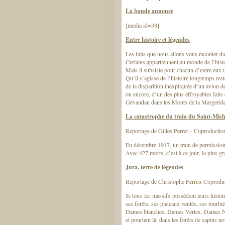
La bande annonce
[media id=38]
Entre histoire et légendes
Les faits que nous allons vous raconter d
Certains appartiennent au monde de l’histo
Mais il subsiste pour chacun d’entre eux
Qu’il s’agisse de l’histoire longtemps res
de la disparition inexpliquée d’un avion d
ou encore, d’un des plus effroyables faits
Gévaudan dans les Monts de la Margeride
La catastrophe du train du Saint-Mich
Reportage de Gilles Perret – Coproductio
En décembre 1917, un train de permissionn
Avec 427 morts, c’est à ce jour, la plus gr
Jura, terre de légendes
Reportage de Christophe Ferrux Coproduc
Si tous les massifs possèdent leurs histoir
ses forêts, ses plateaux ventés, ses tourbi
Dames blanches, Dames Vertes, Dames Noire
et pourtant là, dans les forêts de sapins n