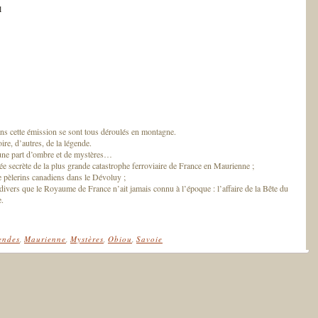
l
ans cette émission se sont tous déroulés en montagne.
ire, d’autres, de la légende.
 une part d’ombre et de mystères…
tée secrète de la plus grande catastrophe ferroviaire de France en Maurienne ;
e pèlerins canadiens dans le Dévoluy ;
 divers que le Royaume de France n’ait jamais connu à l’époque : l’affaire de la Bête du
.
endes
,
Maurienne
,
Mystères
,
Obiou
,
Savoie