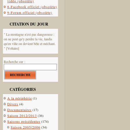
vidéo (obsolète)
8-Facebook officiel (obsolète)
9-Forum officiel (obsolète)
CITATION DU JOUR
" La montagne n'est pas dangereuse :
on ne peut qu'y perdre la vie, tandis
qu'en ville on devient bête et méchant.
" [Voltaire]
Recherche sur :
RECHERCHE
CATÉGORIES
A la périphérie
(1)
Divers
(4)
Documentaires
(17)
Saison 2012/2013
(36)
Saisons précédentes
(174)
Saison 2005/2006
(34)