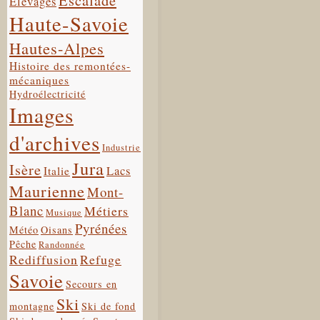
Escalade
Elevages
Haute-Savoie
Hautes-Alpes
Histoire des remontées-
mécaniques
Hydroélectricité
Images
d'archives
Industrie
Jura
Isère
Lacs
Italie
Maurienne
Mont-
Blanc
Métiers
Musique
Pyrénées
Météo
Oisans
Pêche
Randonnée
Rediffusion
Refuge
Savoie
Secours en
Ski
montagne
Ski de fond