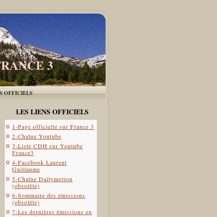
FRANCE 3
ES OFFICIELS
LES LIENS OFFICIELS
1-Page officielle sur France 3
2-Chaîne Youtube
3-Liste CDH sur Youtube
France3
4-Facebook Laurent
Guillaume
5-Chaîne Dailymotion
(obsolète)
6-Sommaire des émissions
(obsolète)
7-Les dernières émissions en