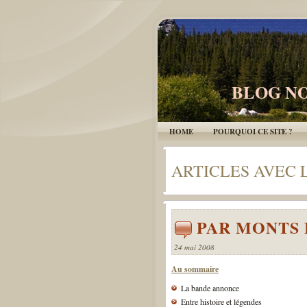
BLOG NO
HOME
POURQUOI CE SITE ?
ARTICLES AVEC L
PAR MONTS 
24 mai 2008
Au sommaire
La bande annonce
Entre histoire et légendes