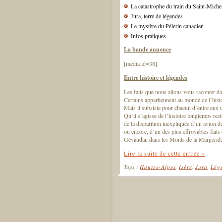
La catastrophe du train du Saint-Miche
Jura, terre de légendes
Le mystère du Pélerin canadien
Infos pratiques
La bande annonce
[media id=38]
Entre histoire et légendes
Les faits que nous allons vous raconter d
Certains appartiennent au monde de l’histo
Mais il subsiste pour chacun d’entre eux
Qu’il s’agisse de l’histoire longtemps res
de la disparition inexpliquée d’un avion d
ou encore, d’un des plus effroyables faits
Gévaudan dans les Monts de la Margeride
Lire la suite de cette entrée »
Tags :
Hautes-Alpes
,
Isère
,
Jura
,
Lég