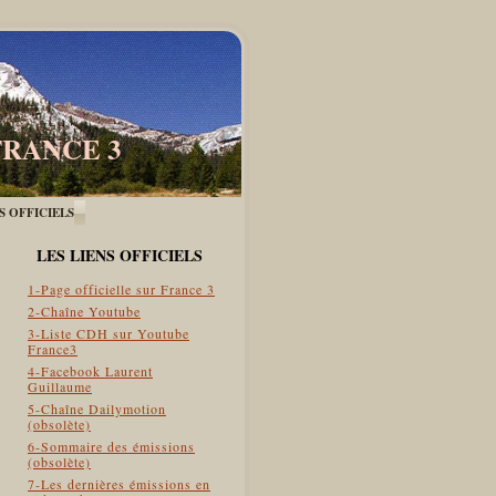
FRANCE 3
ES OFFICIELS
LES LIENS OFFICIELS
1-Page officielle sur France 3
2-Chaîne Youtube
3-Liste CDH sur Youtube
France3
4-Facebook Laurent
Guillaume
5-Chaîne Dailymotion
(obsolète)
6-Sommaire des émissions
(obsolète)
7-Les dernières émissions en