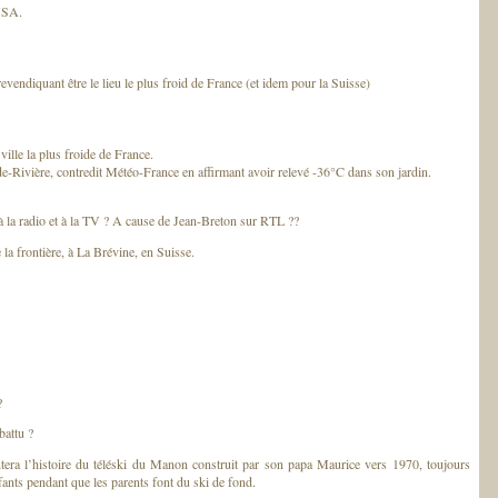
 USA.
s revendiquant être le lieu le plus froid de France (et idem pour la Suisse)
ville la plus froide de France.
de-Rivière, contredit Météo-France en affirmant avoir relevé -36°C dans son jardin.
 la radio et à la TV ? A cause de Jean-Breton sur RTL ??
 la frontière, à La Brévine, en Suisse.
?
battu ?
tera l’histoire du téléski du Manon construit par son papa Maurice vers 1970, toujours
fants pendant que les parents font du ski de fond.