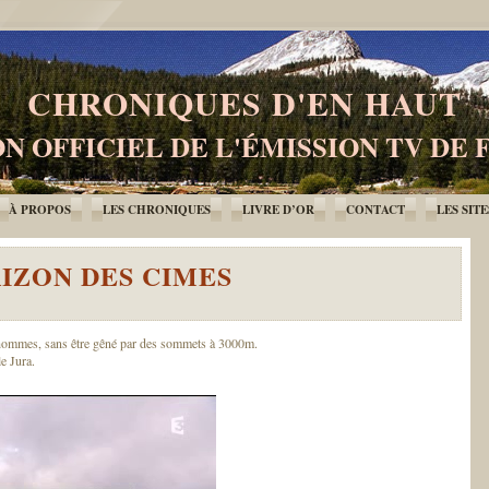
CHRONIQUES D'EN HAUT
N OFFICIEL DE L'ÉMISSION TV DE 
À PROPOS
LES CHRONIQUES
LIVRE D’OR
CONTACT
LES SIT
RIZON DES CIMES
d’hommes, sans être gêné par des sommets à 3000m.
e Jura.