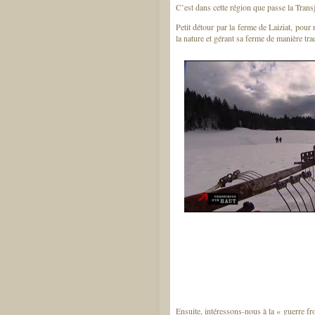
C’est dans cette région que passe la Trans
Petit détour par la ferme de Laiziat, pou
la nature et gérant sa ferme de manière trad
Ensuite, intéressons-nous à la « guerre fr