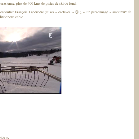
jurasienne, plus de 400 kms de pistes de ski de fond.
r rencontrer François Laperrière (et ses « esclaves » 😉 ), « un personnage » amoureux de
itionnelle et bio.
oide ».