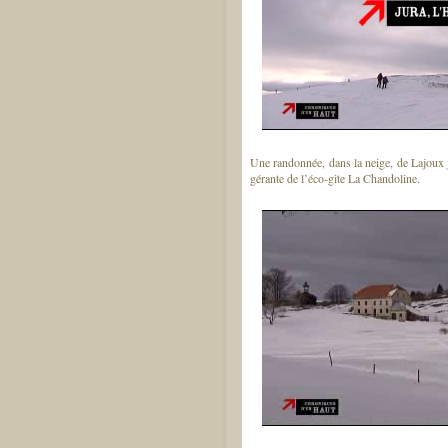
Une randonnée, dans la neige, de Lajoux
gérante de l’éco-gite La Chandoline.