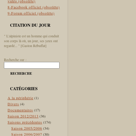
vidéo (obsolète)
8-Facebook officiel (obsolète)
9-Forum officiel (obsolète)
CITATION DU JOUR
" L'alpiniste est un homme qui conduit
son corps là où, un jour, ses yeux ont
regardé... " [Gaston Rébuffat]
Recherche sur :
RECHERCHE
CATÉGORIES
A la périphérie
(1)
Divers
(4)
Documentaires
(17)
Saison 2012/2013
(36)
Saisons précédentes
(174)
Saison 2005/2006
(34)
Saison 2006/2007
(30)