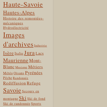
Haute-Savoie
Hautes-Alpes
Histoire des remontées-
mécaniques
Hydroélectricité
Images
d'archives
Industrie
Jura
Isère
Lacs
Italie
Maurienne
Mont-
Blanc
Métiers
Musique
Pyrénées
Météo
Oisans
Pêche
Randonnée
Rediffusion
Refuge
Savoie
Secours en
Ski
montagne
Ski de fond
Ski de randonnée
Sports