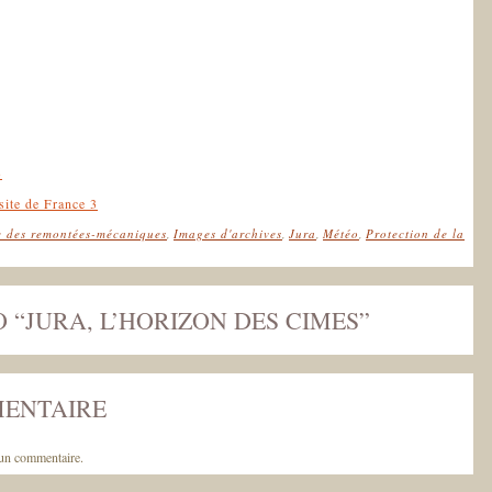
3
site de France 3
e des remontées-mécaniques
,
Images d'archives
,
Jura
,
Météo
,
Protection de la
 “JURA, L’HORIZON DES CIMES”
MENTAIRE
un commentaire.