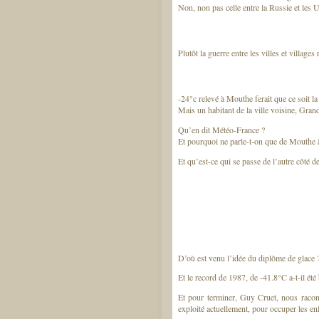
Non, non pas celle entre la Russie et les
Plutôt la guerre entre les villes et village
-24°c relevé à Mouthe ferait que ce soit la 
Mais un habitant de la ville voisine, Gran
Qu’en dit Météo-France ?
Et pourquoi ne parle-t-on que de Mouthe à
Et qu’est-ce qui se passe de l’autre côté de
D’où est venu l’idée du diplôme de glace 
Et le record de 1987, de -41.8°C a-t-il été 
Et pour terminer, Guy Cruet, nous racon
exploité actuellement, pour occuper les en