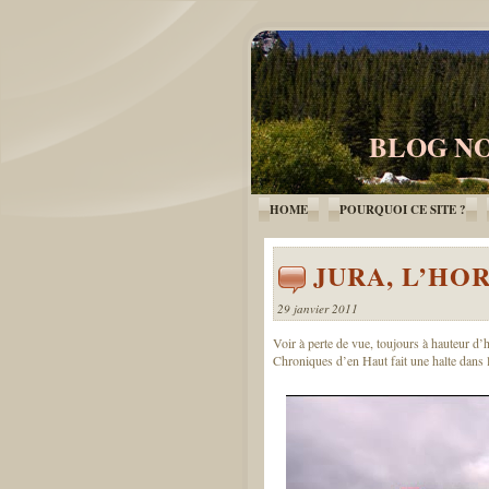
BLOG NO
HOME
POURQUOI CE SITE ?
JURA, L’HO
29 janvier 2011
Voir à perte de vue, toujours à hauteur 
Chroniques d’en Haut fait une halte dans l