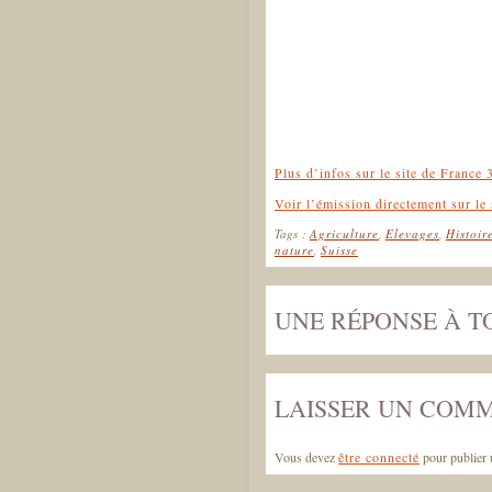
Plus d’infos sur le site de France 
Voir l’émission directement sur le 
Tags :
Agriculture
,
Elevages
,
Histoir
nature
,
Suisse
UNE RÉPONSE À TO
LAISSER UN COM
Vous devez
être connecté
pour publier 