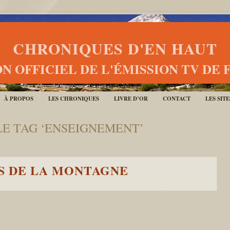
CHRONIQUES D'EN HAUT
N OFFICIEL DE L'ÉMISSION TV DE 
À PROPOS
LES CHRONIQUES
LIVRE D’OR
CONTACT
LES SIT
LE TAG ‘ENSEIGNEMENT’
S DE LA MONTAGNE