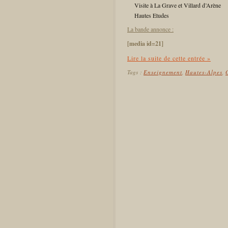
Visite à La Grave et Villard d’Arène
Hautes Etudes
La bande annonce :
[media id=21]
Lire la suite de cette entrée »
Tags :
Enseignement
,
Hautes-Alpes
,