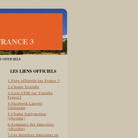
FRANCE 3
ES OFFICIELS
LES LIENS OFFICIELS
1-Page officielle sur France 3
2-Chaîne Youtube
3-Liste CDH sur Youtube
France3
4-Facebook Laurent
Guillaume
5-Chaîne Dailymotion
(obsolète)
6-Sommaire des émissions
(obsolète)
7-Les dernières émissions en