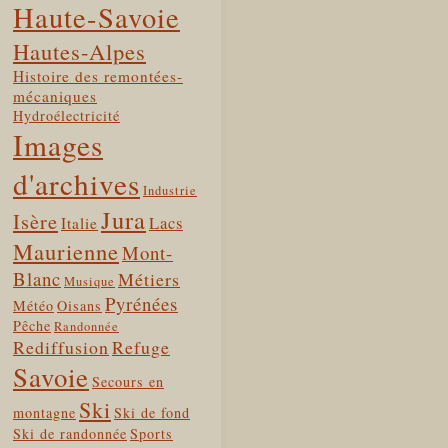
Haute-Savoie
Hautes-Alpes
Histoire des remontées-
mécaniques
Hydroélectricité
Images
d'archives
Industrie
Jura
Isère
Lacs
Italie
Maurienne
Mont-
Blanc
Métiers
Musique
Pyrénées
Météo
Oisans
Pêche
Randonnée
Rediffusion
Refuge
Savoie
Secours en
Ski
montagne
Ski de fond
Ski de randonnée
Sports