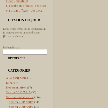
vidéo (obsolète)
8-Facebook officiel (obsolète)
9-Forum officiel (obsolète)
CITATION DU JOUR
L'eau ne reste pas sur la montagne, ni
la vengeance sur un grand coeur.
[Proverbe chinois]
Recherche sur :
RECHERCHE
CATÉGORIES
A la périphérie
(1)
Divers
(4)
Documentaires
(17)
Saison 2012/2013
(36)
Saisons précédentes
(174)
Saison 2005/2006
(34)
Saison 2006/2007
(30)