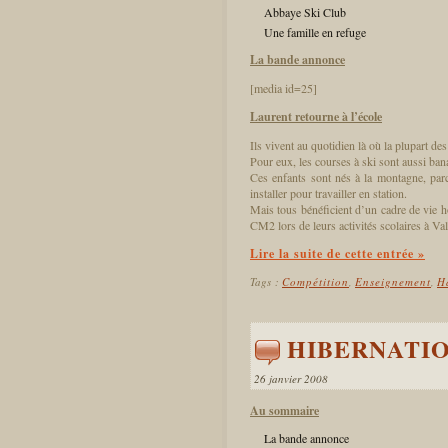
Abbaye Ski Club
Une famille en refuge
La bande annonce
[media id=25]
Laurent retourne à l’école
Ils vivent au quotidien là où la plupart de
Pour eux, les courses à ski sont aussi ban
Ces enfants sont nés à la montagne, parce
installer pour travailler en station.
Mais tous bénéficient d’un cadre de vie h
CM2 lors de leurs activités scolaires à Va
Lire la suite de cette entrée »
Tags :
Compétition
,
Enseignement
,
H
HIBERNATI
26 janvier 2008
Au sommaire
La bande annonce