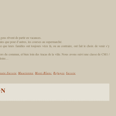
s gens rêvent de partir en vacances.
ales que pour d’autres, les courses au supermarché.
 que leurs familles ont toujours vécu là, ou au contraire, ont fait le choix de venir s’y
ors du commun, et bien loin des tracas de la ville. Nous avons suivi une classe de CM1 /
lloire…
aute-Savoie
,
Maurienne
,
Mont-Blanc
,
Refuges
,
Savoie
ON