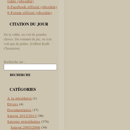
vidéo (obsolète)
8-Facebook officiel (obsolète)
9-Forum officiel (obsolète)
CITATION DU JOUR
De la vallée, on voit de grandes
choses. Du sommet du pic, on n'en
voit que de petites. [Gilbert Keith
Chesterton]
Recherche sur :
RECHERCHE
CATÉGORIES
A la périphérie
(1)
Divers
(4)
Documentaires
(17)
Saison 2012/2013
(36)
Saisons précédentes
(174)
Saison 2005/2006
(34)