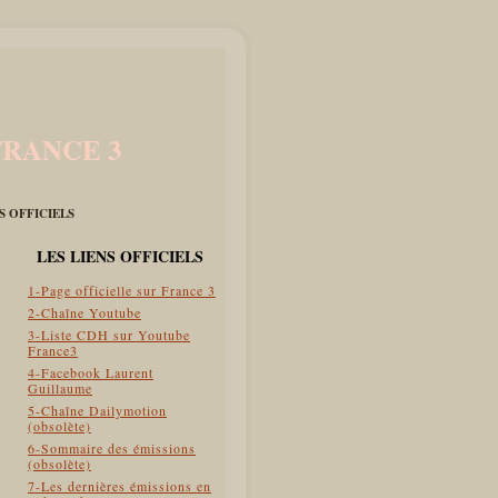
FRANCE 3
ES OFFICIELS
LES LIENS OFFICIELS
1-Page officielle sur France 3
2-Chaîne Youtube
3-Liste CDH sur Youtube
France3
4-Facebook Laurent
Guillaume
5-Chaîne Dailymotion
(obsolète)
6-Sommaire des émissions
(obsolète)
7-Les dernières émissions en