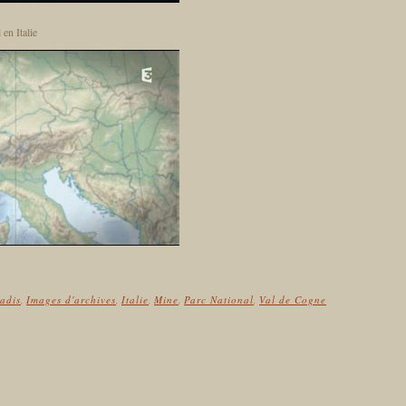
 en Italie
adis
,
Images d'archives
,
Italie
,
Mine
,
Parc National
,
Val de Cogne