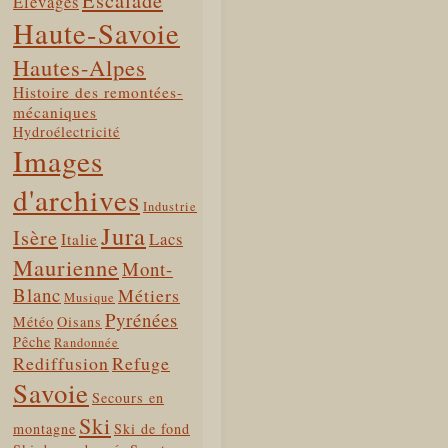
Escalade
Elevages
Haute-Savoie
Hautes-Alpes
Histoire des remontées-
mécaniques
Hydroélectricité
Images
d'archives
Industrie
Jura
Isère
Lacs
Italie
Maurienne
Mont-
Blanc
Métiers
Musique
Pyrénées
Météo
Oisans
Pêche
Randonnée
Rediffusion
Refuge
Savoie
Secours en
Ski
montagne
Ski de fond