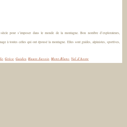
e siècle pour s’imposer dans le monde de la montagne. Bon nombre d’explorateurs,
 à toutes celles qui ont épousé la montagne. Elles sont guides, alpinistes, sportives,
de
,
Grèce
,
Guides
,
Haute-Savoie
,
Mont-Blanc
,
Val d'Aoste