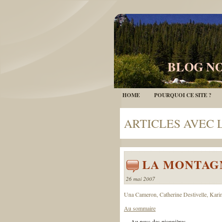
BLOG NO
HOME
POURQUOI CE SITE ?
ARTICLES AVEC 
LA MONTAGN
26 mai 2007
Una Cameron, Catherine Destivelle, Karin
Au sommaire
Au pays des pionnières