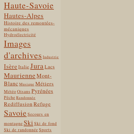
Haute-Savoie
Hautes-Alpes
Histoire des remontées-
mécaniques
Hydroélectricité
Images
d'archives
Industrie
Jura
Isère
Lacs
Italie
Maurienne
Mont-
Blanc
Métiers
Musique
Pyrénées
Météo
Oisans
Pêche
Randonnée
Rediffusion
Refuge
Savoie
Secours en
Ski
montagne
Ski de fond
Ski de randonnée
Sports