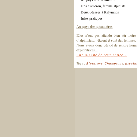
Una Cameron, femme alpiniste
Deux déesses à Kalymnos
Infos pratiques
Au pays des pionnières
Elles n’ont pas attendu bien sûr notr
d’alpinistes… étaient et sont des femmes.
Nous avons donc décidé de rendre hommage
exploratrices…
Lire la suite de cette entrée »
Tags :
Alpinisme
,
Champions
,
Escala