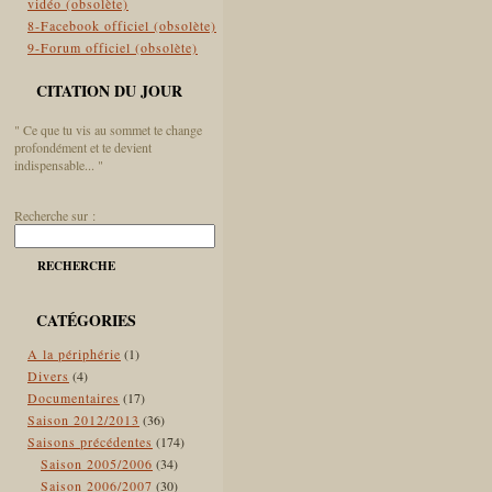
vidéo (obsolète)
8-Facebook officiel (obsolète)
9-Forum officiel (obsolète)
CITATION DU JOUR
" Ce que tu vis au sommet te change
profondément et te devient
indispensable... "
Recherche sur :
RECHERCHE
CATÉGORIES
A la périphérie
(1)
Divers
(4)
Documentaires
(17)
Saison 2012/2013
(36)
Saisons précédentes
(174)
Saison 2005/2006
(34)
Saison 2006/2007
(30)