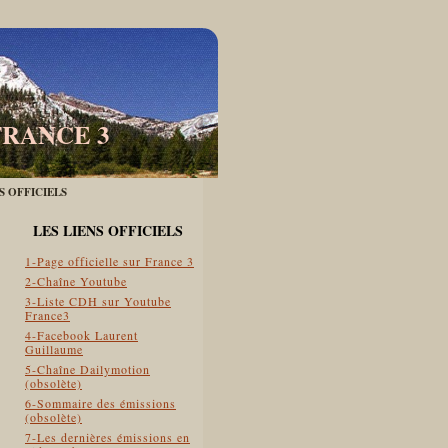
FRANCE 3
ES OFFICIELS
LES LIENS OFFICIELS
1-Page officielle sur France 3
2-Chaîne Youtube
3-Liste CDH sur Youtube
France3
4-Facebook Laurent
Guillaume
5-Chaîne Dailymotion
(obsolète)
6-Sommaire des émissions
(obsolète)
7-Les dernières émissions en