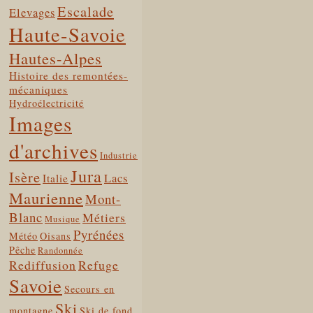
Escalade
Elevages
Haute-Savoie
Hautes-Alpes
Histoire des remontées-
mécaniques
Hydroélectricité
Images
d'archives
Industrie
Jura
Isère
Lacs
Italie
Maurienne
Mont-
Blanc
Métiers
Musique
Pyrénées
Météo
Oisans
Pêche
Randonnée
Rediffusion
Refuge
Savoie
Secours en
Ski
montagne
Ski de fond