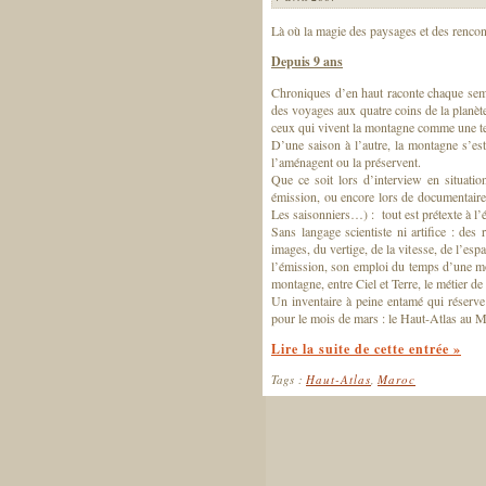
Là où la magie des paysages et des rencont
Depuis 9 ans
Chroniques d’en haut raconte chaque semai
des voyages aux quatre coins de la planète.
ceux qui vivent la montagne comme une ter
D’une saison à l’autre, la montagne s’es
l’aménagent ou la préservent.
Que ce soit lors d’interview en situati
émission, ou encore lors de documentaire
Les saisonniers…) : tout est prétexte à l’
Sans langage scientiste ni artifice : des
images, du vertige, de la vitesse, de l’es
l’émission, son emploi du temps d’une mont
montagne, entre Ciel et Terre, le métier d
Un inventaire à peine entamé qui réser
pour le mois de mars : le Haut-Atlas au M
Lire la suite de cette entrée »
Tags :
Haut-Atlas
,
Maroc