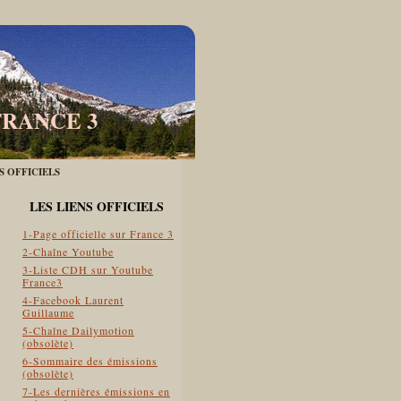
FRANCE 3
ES OFFICIELS
LES LIENS OFFICIELS
1-Page officielle sur France 3
2-Chaîne Youtube
3-Liste CDH sur Youtube
France3
4-Facebook Laurent
Guillaume
5-Chaîne Dailymotion
(obsolète)
6-Sommaire des émissions
(obsolète)
7-Les dernières émissions en