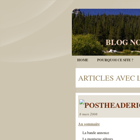
BLOG NO
HOME
POURQUOI CE SITE ?
ARTICLES AVEC 
8 mars 2008
Au sommaire
La bande annonce
La montagne ailleurs