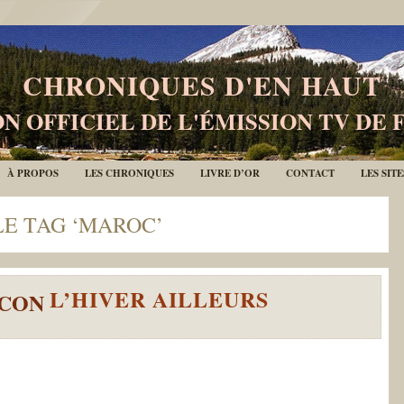
CHRONIQUES D'EN HAUT
N OFFICIEL DE L'ÉMISSION TV DE 
À PROPOS
LES CHRONIQUES
LIVRE D’OR
CONTACT
LES SIT
LE TAG ‘MAROC’
L’HIVER AILLEURS