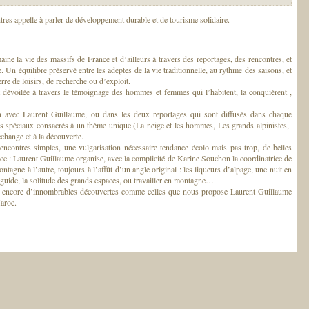
res appelle à parler de développement durable et de tourisme solidaire.
ne la vie des massifs de France et d’ailleurs à travers des reportages, des rencontres, et
 Un équilibre préservé entre les adeptes de la vie traditionnelle, au rythme des saisons, et
re de loisirs, de recherche ou d’exploit.
t dévoilée à travers le témoignage des hommes et femmes qui l’habitent, la conquièrent ,
on avec Laurent Guillaume, ou dans les deux reportages qui sont diffusés dans chaque
s spéciaux consacrés à un thème unique (La neige et les hommes, Les grands alpinistes,
échange et à la découverte.
 rencontres simples, une vulgarisation nécessaire tendance écolo mais pas trop, de belles
pace : Laurent Guillaume organise, avec la complicité de Karine Souchon la coordinatrice de
agne à l’autre, toujours à l’affût d’un angle original : les liqueurs d’alpage, une nuit en
e guide, la solitude des grands espaces, ou travailler en montagne…
ve encore d’innombrables découvertes comme celles que nous propose Laurent Guillaume
aroc.