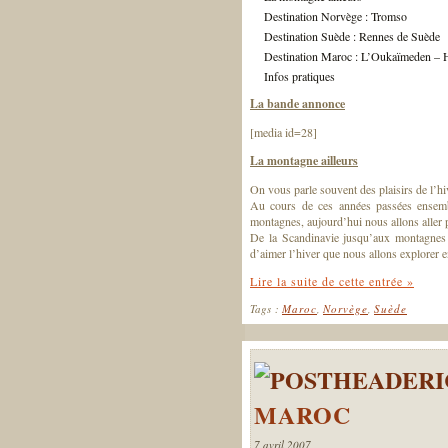
Destination Norvège : Tromso
Destination Suède : Rennes de Suède
Destination Maroc : L’Oukaïmeden – 
Infos pratiques
La bande annonce
[media id=28]
La montagne ailleurs
On vous parle souvent des plaisirs de l’hi
Au cours de ces années passées ensembl
montagnes, aujourd’hui nous allons aller
De la Scandinavie jusqu’aux montagnes 
d’aimer l’hiver que nous allons explore
Lire la suite de cette entrée »
Tags :
Maroc
,
Norvège
,
Suède
MAROC
7 avril 2007