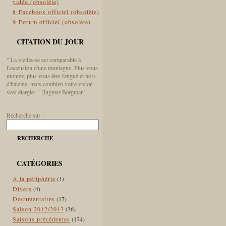
vidéo (obsolète)
8-Facebook officiel (obsolète)
9-Forum officiel (obsolète)
CITATION DU JOUR
" La vieillesse est comparable à
l'ascension d'une montagne. Plus vous
montez, plus vous êtes fatigué et hors
d'haleine, mais combien votre vision
s'est élargie! " [Ingmar Bergman]
Recherche sur :
RECHERCHE
CATÉGORIES
A la périphérie
(1)
Divers
(4)
Documentaires
(17)
Saison 2012/2013
(36)
Saisons précédentes
(174)